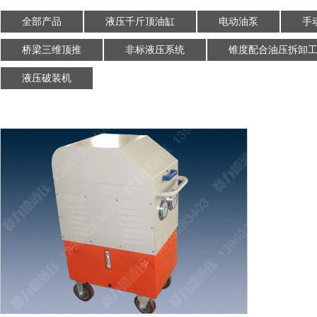
全部产品
液压千斤顶油缸
电动油泵
手
桥梁三维顶推
非标液压系统
锥度配合油压拆卸
液压破装机